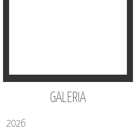
PÁGINA DE INTERNET
O Instituto do Bom Pastor já tem página de internet.
Conheça-nos um pouco melhor.
GALERIA
2026