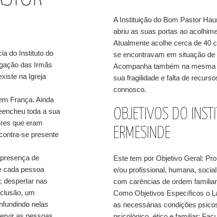
A Instituição do Bom Pastor Hau
abriu as suas portas ao acolhime
Atualmente acolhe cerca de 40 c
ia do Instituto do
se encontravam em situação de pe
gação das Irmãs
Acompanha também na mesma Inst
iste na Igreja
sua fragilidade e falta de recurs
connosco.
 em França. Ainda
OBJETIVOS DO INS
reencheu toda a sua
eres que eram
ERMESINDE
contra-se presente
 presença de
Este tem por Objetivo Geral: Pr
e cada pessoa
e/ou profissional, humana, social
; despertar nas
com carências de ordem familiar
xclusão, um
Como Objetivos Específicos o La
nfundindo nelas
as necessárias condições psicos
ervir as pessoas
psicológico, ético e familiar; F