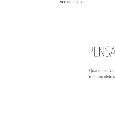
seu contexto.
PENS
Quando estivere
mesmo; «Isto t