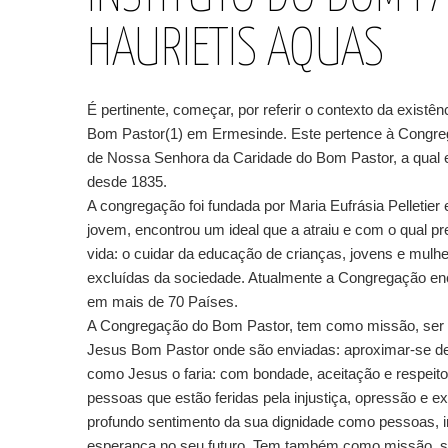
HAURIETIS AQUAS
É pertinente, começar, por referir o contexto da existênc
Bom Pastor(1) em Ermesinde. Este pertence à Congre
de Nossa Senhora da Caridade do Bom Pastor, a qual ex
desde 1835.
A congregação foi fundada por Maria Eufrásia Pelletier
jovem, encontrou um ideal que a atraiu e com o qual p
vida: o cuidar da educação de crianças, jovens e mulh
excluídas da sociedade. Atualmente a Congregação en
em mais de 70 Países.
A Congregação do Bom Pastor, tem como missão, ser
Jesus Bom Pastor onde são enviadas: aproximar-se d
como Jesus o faria: com bondade, aceitação e respeito
pessoas que estão feridas pela injustiça, opressão e e
profundo sentimento da sua dignidade como pessoas, i
esperança no seu futuro. Tem também como missão, s