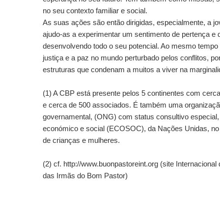
no seu contexto familiar e social.
As suas ações são então dirigidas, especialmente, a j
ajudo-as a experimentar um sentimento de pertença e 
desenvolvendo todo o seu potencial. Ao mesmo temp
justiça e a paz no mundo perturbado pelos conflitos, po
estruturas que condenam a muitos a viver na marginali
(1) A CBP está presente pelos 5 continentes com cer
e cerca de 500 associados. É também uma organizaçã
governamental, (ONG) com status consultivo especial
económico e social (ECOSOC), da Nações Unidas, no 
de crianças e mulheres.
(2) cf. http://www.buonpastoreint.org (site Internaciona
das Irmãs do Bom Pastor)