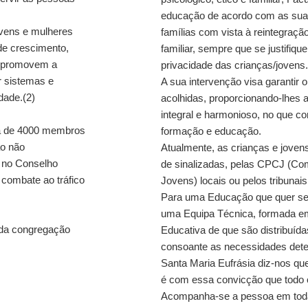
educação de acordo com as suas 
ovens e mulheres
famílias com vista à reintegraç
de crescimento,
familiar, sempre que se justifique
o promovem a
privacidade das crianças/jovens.
r sistemas e
A sua intervenção visa garantir 
dade.(2)
acolhidas, proporcionando-lhes 
integral e harmonioso, no que c
ca de 4000 membros
formação e educação.
o não
Atualmente, as crianças e jovens
, no Conselho
de sinalizadas, pelas CPCJ (Co
combate ao tráfico
Jovens) locais ou pelos tribunais
Para uma Educação que quer ser 
uma Equipa Técnica, formada em
l da congregação
Educativa de que são distribuída
consoante as necessidades dete
Santa Maria Eufrásia diz-nos q
é com essa convicção que todo o 
Acompanha-se a pessoa em toda